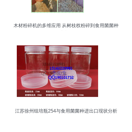
木材粉碎机的多维应用 从树枝杈粉碎到食用菌菌种
进出口
江苏徐州组培瓶254与食用菌菌种进出口现状分析