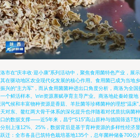
洛市在“庆丰收·迎小康”系列活动中，聚焦食用菌特色产业，展示
了其在驱动地区农业现代化发展的核心作用。食用菌已成为当地
村振兴的“主力军”，而从食用菌菌种进出口角度分析，商洛为全国
一个鲜活样本。\n\n资源禀赋孕育主导产业。商洛地处秦岭腹地
温润气候和丰富物种资源是香菇、羊肚菌等珍稀菌种的理想“温床”
今天对东、鳌红两大骨干体系的深化提升也伴随着对优质抗病菌
口的数据支撑——近5年来，昌宁“S15”高山原种与德国筛选T型
分别上涨12%、25%，数据背后是基于育种资源的多样性经济
跃迁：全市各县已筑特色栽培基地135个，总年菌种储备700公