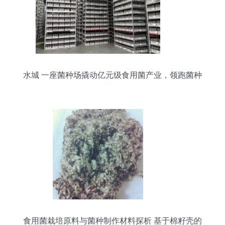
水城 一座菌种场撬动亿元级食用菌产业，领跑菌种
进出口
食用菌栽培原料与菌种制作材料探析 基于棉籽壳的