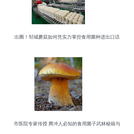
出圈！邹城蘑菇如何凭实力掌控食用菌种进出口话
语权
市医院专家传授 腾冲人必知的食用菌子武林秘籍与
菌种进出口须知