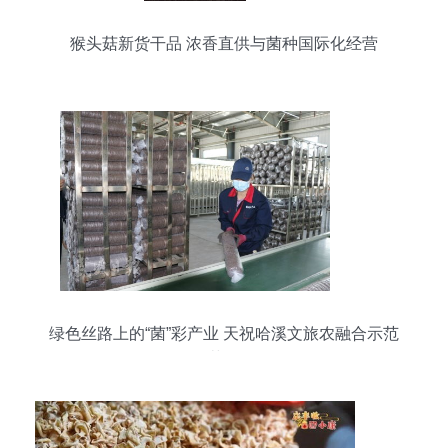
猴头菇新货干品 浓香直供与菌种国际化经营
绿色丝路上的“菌”彩产业 天祝哈溪文旅农融合示范
园食用菌全链崛起