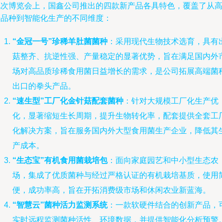
此次博览会上，国鑫公司推出的四款新产品各具特色，覆盖了从
端品种到智能化生产的不同维度：
“金冠一号”珍稀羊肚菌菌种
：采用现代生物技术选育，具有
菇整齐、抗逆性强、产量稳定的显著优势，旨在满足国内外
场对高品质珍稀食用菌日益增长的需求，是公司拓展高端菌
出口的拳头产品。
“速生型”工厂化金针菇配套菌种
：针对大规模工厂化生产优
化，显著缩短生长周期，提升生物转化率，配套提供全套工
化解决方案，旨在服务国内外大型食用菌生产企业，降低其
产成本。
“生态宝”有机食用菌栽培包
：面向家庭园艺和中小型生态农
场，集成了优质菌种与经过严格认证的有机栽培基质，使用
便，成功率高，旨在开拓消费级市场和休闲农业新蓝海。
“智慧云”菌种活力监测系统
：一款软硬件结合的创新产品，
实时远程监测菌种活性、环境数据，并提供智能化分析预警