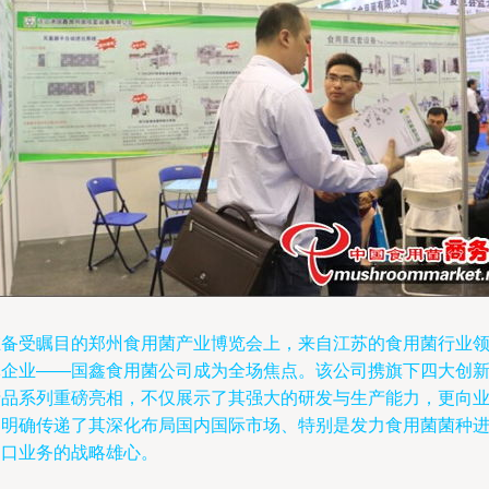
在备受瞩目的郑州食用菌产业博览会上，来自江苏的食用菌行业
军企业——国鑫食用菌公司成为全场焦点。该公司携旗下四大创
产品系列重磅亮相，不仅展示了其强大的研发与生产能力，更向
界明确传递了其深化布局国内国际市场、特别是发力食用菌菌种
出口业务的战略雄心。