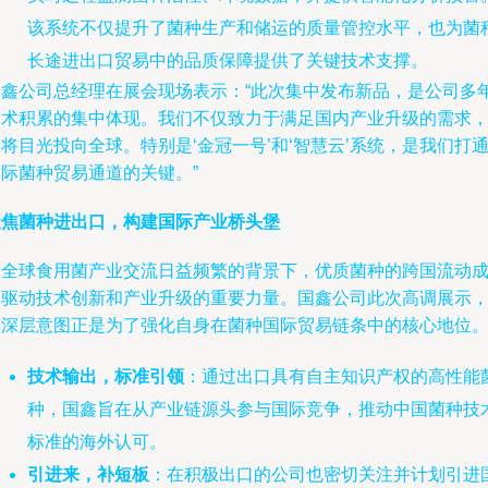
该系统不仅提升了菌种生产和储运的质量管控水平，也为菌
长途进出口贸易中的品质保障提供了关键技术支撑。
国鑫公司总经理在展会现场表示：“此次集中发布新品，是公司多
技术积累的集中体现。我们不仅致力于满足国内产业升级的需求
将目光投向全球。特别是‘金冠一号’和‘智慧云’系统，是我们打
国际菌种贸易通道的关键。”
聚焦菌种进出口，构建国际产业桥头堡
在全球食用菌产业交流日益频繁的背景下，优质菌种的跨国流动
为驱动技术创新和产业升级的重要力量。国鑫公司此次高调展示
其深层意图正是为了强化自身在菌种国际贸易链条中的核心地位
技术输出，标准引领
：通过出口具有自主知识产权的高性能
种，国鑫旨在从产业链源头参与国际竞争，推动中国菌种技
标准的海外认可。
引进来，补短板
：在积极出口的公司也密切关注并计划引进