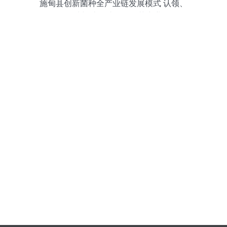
施甸县创新菌种全产业链发展模式 认领、
回购、售种与助销助推食用菌产业国际化