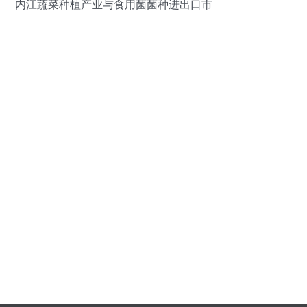
内江蔬菜种植产业与食用菌菌种进出口市
场的并行发展