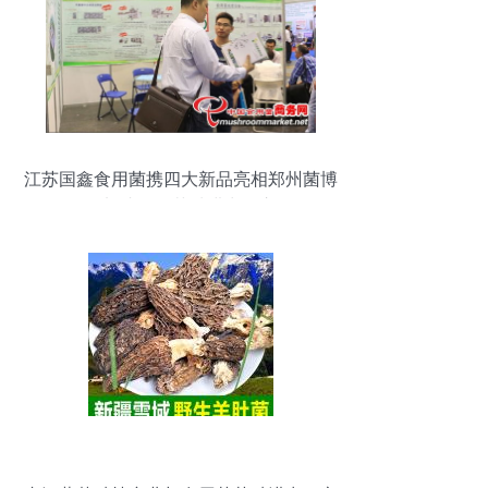
江苏国鑫食用菌携四大新品亮相郑州菌博
会，加速布局菌种进出口市场