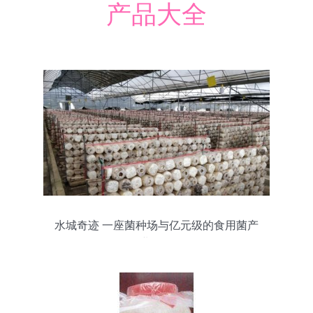
产品大全
水城奇迹 一座菌种场与亿元级的食用菌产
业崛起