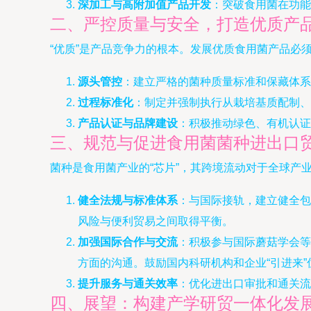
深加工与高附加值产品开发
：突破食用菌在功能
二、严控质量与安全，打造优质产
“优质”是产品竞争力的根本。发展优质食用菌产品必
源头管控
：建立严格的菌种质量标准和保藏体系
过程标准化
：制定并强制执行从栽培基质配制、
产品认证与品牌建设
：积极推动绿色、有机认证
三、规范与促进食用菌菌种进出口
菌种是食用菌产业的“芯片”，其跨境流动对于全球产
健全法规与标准体系
：与国际接轨，建立健全包
风险与便利贸易之间取得平衡。
加强国际合作与交流
：积极参与国际蘑菇学会等
方面的沟通。鼓励国内科研机构和企业“引进来”
提升服务与通关效率
：优化进出口审批和通关流
四、展望：构建产学研贸一体化发