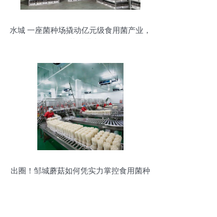
水城 一座菌种场撬动亿元级食用菌产业，
领跑菌种进出口
出圈！邹城蘑菇如何凭实力掌控食用菌种
进出口话语权